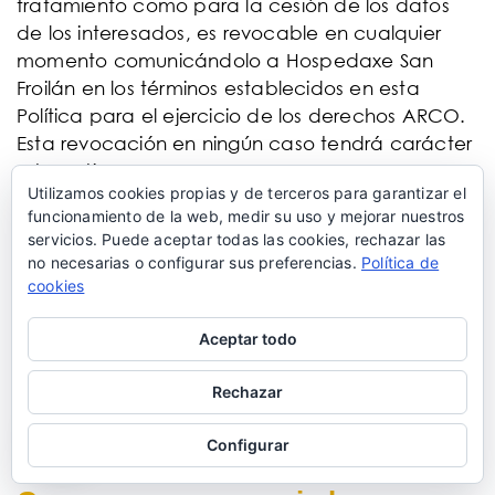
tratamiento como para la cesión de los datos
de los interesados, es revocable en cualquier
momento comunicándolo a Hospedaxe San
Froilán en los términos establecidos en esta
Política para el ejercicio de los derechos ARCO.
Esta revocación en ningún caso tendrá carácter
retroactivo.
Utilizamos cookies propias y de terceros para garantizar el
Cambios en la política de
funcionamiento de la web, medir su uso y mejorar nuestros
servicios. Puede aceptar todas las cookies, rechazar las
privacidad
no necesarias o configurar sus preferencias.
Política de
Hospedaxe San Froilán se reserva el derecho a
cookies
modificar la presente política para adaptarla a
Aceptar todo
novedades legislativas o jurisprudenciales, así
como a prácticas de la industria. En dichos
Rechazar
supuestos, Hospedaxe San Froilán anunciará en
esta página los cambios introducidos con
Configurar
razonable antelación a su puesta en práctica.